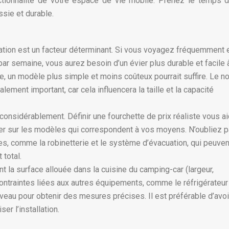
onctionnalité de votre espace de vie mobile. Prenez le temps 
ssie et durable.
sation est un facteur déterminant. Si vous voyagez fréquemment 
par semaine, vous aurez besoin d’un évier plus durable et facile 
le, un modèle plus simple et moins coûteux pourrait suffire. Le 
alement important, car cela influencera la taille et la capacité
 considérablement. Définir une fourchette de prix réaliste vous ai
trer sur les modèles qui correspondent à vos moyens. N’oubliez 
s, comme la robinetterie et le système d’évacuation, qui peuven
 total.
la surface allouée dans la cuisine du camping-car (largeur,
ntraintes liées aux autres équipements, comme le réfrigérateur 
niveau pour obtenir des mesures précises. Il est préférable d’avoi
er l’installation.