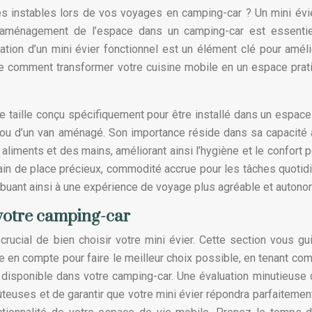
es instables lors de vos voyages en camping-car ? Un mini évi
 L’aménagement de l’espace dans un camping-car est essentie
ration d’un mini évier fonctionnel est un élément clé pour améli
 comment transformer votre cuisine mobile en un espace prat
e taille conçu spécifiquement pour être installé dans un espace 
ou d’un van aménagé. Son importance réside dans sa capacité à
aliments et des mains, améliorant ainsi l’hygiène et le confort 
in de place précieux, commodité accrue pour les tâches quotid
ribuant ainsi à une expérience de voyage plus agréable et autono
r votre camping-car
t crucial de bien choisir votre mini évier. Cette section vous gu
re en compte pour faire le meilleur choix possible, en tenant co
 disponible dans votre camping-car. Une évaluation minutieuse
ûteuses et de garantir que votre mini évier répondra parfaitemen