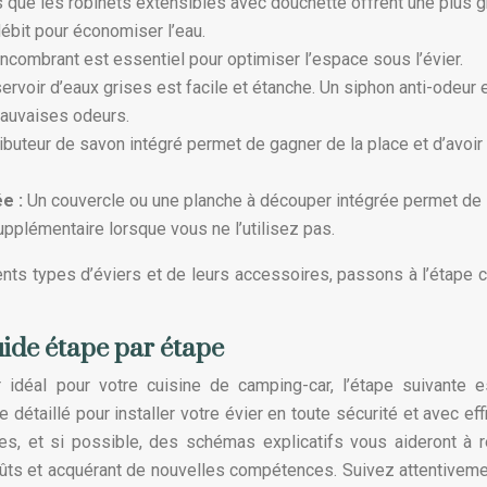
s que les robinets extensibles avec douchette offrent une plus 
 débit pour économiser l’eau.
ncombrant est essentiel pour optimiser l’espace sous l’évier.
voir d’eaux grises est facile et étanche. Un siphon anti-odeur 
auvaises odeurs.
ributeur de savon intégré permet de gagner de la place et d’avoir
ée :
Un couvercle ou une planche à découper intégrée permet de
supplémentaire lorsque vous ne l’utilisez pas.
ts types d’éviers et de leurs accessoires, passons à l’étape c
guide étape par étape
 idéal pour votre cuisine de camping-car, l’étape suivante 
e détaillé pour installer votre évier en toute sécurité et avec effi
ues, et si possible, des schémas explicatifs vous aideront à r
coûts et acquérant de nouvelles compétences. Suivez attentivem