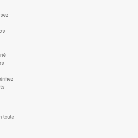
lisez
vos
rié
es
érifiez
âts
n toute