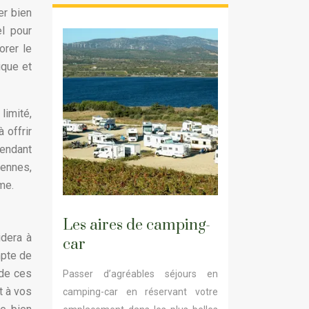
er bien
l pour
orer le
ique et
limité,
 offrir
pendant
iennes,
me.
Les aires de camping-
idera à
car
mpte de
 de ces
Passer d’agréables séjours en
t à vos
camping-car en réservant votre