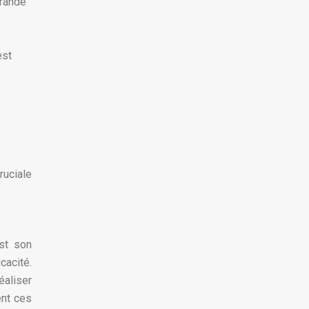
grande
est
ruciale
est son
cacité.
éaliser
ent ces