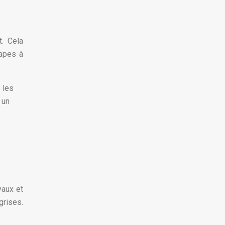
t. Cela
tapes à
 les
 un
yaux et
grises.