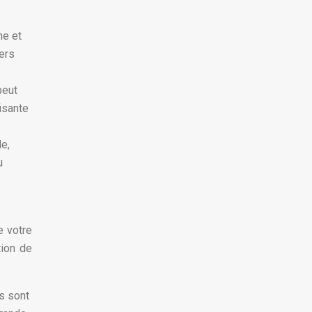
ne et
ers
peut
isante
le,
u
e votre
tion de
es sont