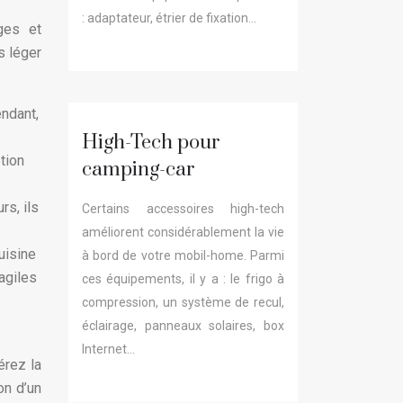
: adaptateur, étrier de fixation…
ges et
s léger
endant,
High-Tech pour
tion
camping-car
rs, ils
Certains accessoires high-tech
améliorent considérablement la vie
uisine
à bord de votre mobil-home. Parmi
agiles
ces équipements, il y a : le frigo à
compression, un système de recul,
éclairage, panneaux solaires, box
Internet…
érez la
on d’un