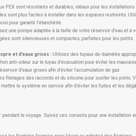
ux PEX sont résistants et durables, idéaux pour les installations
es sont plus faciles à installer dans les espaces restreints. Uti
si pour garantir l’étanchéité.
sez une pompe adaptée à la taille de votre réservoir d’eau et à 
es sont silencieuses et compactes, parfaites pour les petits
opre et d’eaux grises :
Utilisez des tuyaux de diamètre approp
phon anti-odeur sur le tuyau d’évacuation pour éviter les mauvais
éservoir d’eaux grises afin d’éviter l’accumulation de gaz.
les filetages des raccords et du silicone pour sceller les joints. V
 mettre le système en service afin d’éviter les fuites et les dég
vier pendant le voyage. Suivez ces conseils pour une installation e
isez les fixations fournies avec l’évier ou achetez des fixations