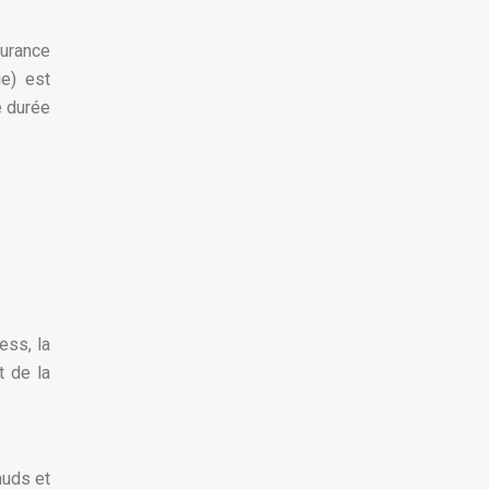
urance
ie) est
e durée
ess, la
t de la
auds et