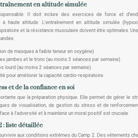
ntraînement en altitude simulée
ispensable. Il doit inclure des exercices de force et d’end
t à haute altitude. L’entraînement en altitude simulée (hypox
spiratoire et la résistance musculaire doivent être optimales. Un
mandée.
ation de masques à faible teneur en oxygène).
les jambes et le tronc (au moins 3 séances par semaine).
os lourd (au moins 2 séances par semaine).
té pour améliorer la capacité cardio-respiratoire.
ss et de la confiance en soi
rtante que la préparation physique. Elle permet de gérer le str
ques de visualisation, de gestion du stress et de renforcemen
face à l’adversité et à maintenir un moral positif est cruciale.
 liste détaillée
survivre aux conditions extrêmes du Camp 2. Des vêtements ch