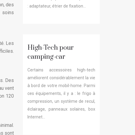
on, des
: adaptateur, étrier de fixation…
 soins
té. Les
High-Tech pour
iciles.
camping-car
Certains accessoires high-tech
améliorent considérablement la vie
ts. Des
à bord de votre mobil-home. Parmi
au vent
ces équipements, il y a : le frigo à
ron 120
compression, un système de recul,
éclairage, panneaux solaires, box
Internet…
inimal.
ns sont