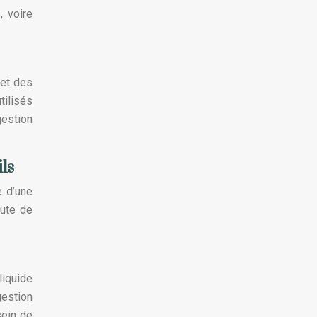
, voire
 et des
tilisés
gestion
ls
e d’une
oute de
liquide
gestion
sein de