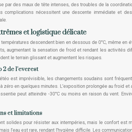
e par des maux de tête intenses, des troubles de la coordinati
s complications nécessitent une descente immédiate et des
ale.
trêmes et logistique délicate
s températures descendent bien en dessous de 0°C, même en é
s, augmentant la sensation de froid et rendant les activités diff
ndent le terrain glissant et augmentent les risques.
2 de l’everest
météo est imprévisible, les changements soudains sont fréquen
 à zéro en quelques minutes. L’exposition prolongée au froid et 
essentie peut atteindre -30°C ou moins en raison du vent. Envi
ns et limitations
ont solides pour résister aux intempéries, mais le confort est m
mais l’eau est rare, rendant l’hygiène difficile. Les communicatio