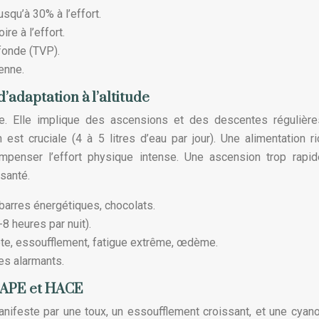
squ’à 30% à l’effort.
re à l’effort.
fonde (TVP).
enne.
d’adaptation à l’altitude
le. Elle implique des ascensions et des descentes régulièr
 est cruciale (4 à 5 litres d’eau par jour). Une alimentation r
mpenser l’effort physique intense. Une ascension trop rapi
santé.
, barres énergétiques, chocolats.
8 heures par nuit).
te, essoufflement, fatigue extrême, œdème.
s alarmants.
: HAPE et HACE
ifeste par une toux, un essoufflement croissant, et une cyan