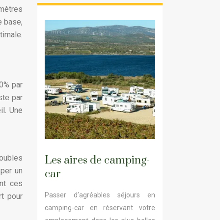
 mètres
e base,
imale.
40% par
ste par
il. Une
roubles
Les aires de camping-
pper un
car
ent ces
Passer d’agréables séjours en
rt pour
camping-car en réservant votre