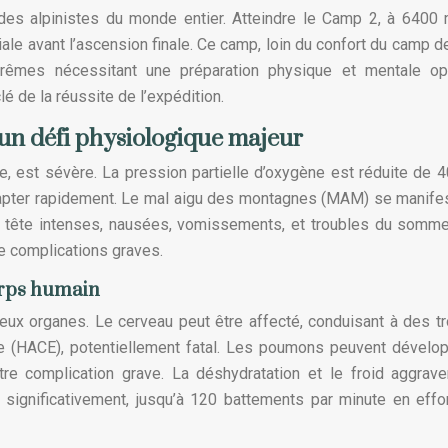
e des alpinistes du monde entier. Atteindre le Camp 2, à 6400
ciale avant l’ascension finale. Ce camp, loin du confort du camp d
rêmes nécessitant une préparation physique et mentale opt
lé de la réussite de l’expédition.
 un défi physiologique majeur
, est sévère. La pression partielle d’oxygène est réduite de 
adapter rapidement. Le mal aigu des montagnes (MAM) se manife
 tête intenses, nausées, vomissements, et troubles du somme
de complications graves.
corps humain
eux organes. Le cerveau peut être affecté, conduisant à des t
ude (HACE), potentiellement fatal. Les poumons peuvent dévelo
re complication grave. La déshydratation et le froid aggrav
ignificativement, jusqu’à 120 battements par minute en effo