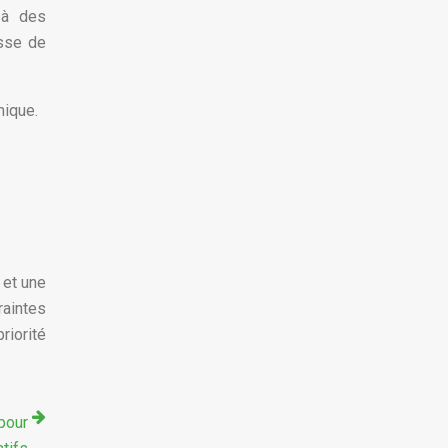
 à des
usse de
mique.
 et une
raintes
riorité
pour