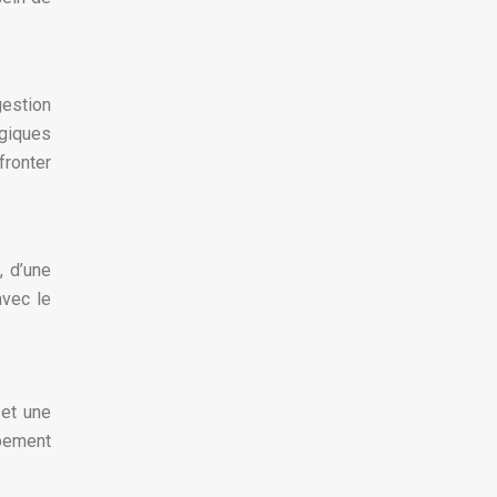
gestion
ogiques
fronter
, d’une
avec le
 et une
ipement