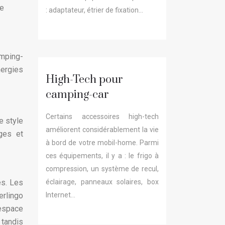
re
: adaptateur, étrier de fixation…
amping-
ergies
High-Tech pour
camping-car
Certains accessoires high-tech
e style
améliorent considérablement la vie
ges et
à bord de votre mobil-home. Parmi
ces équipements, il y a : le frigo à
compression, un système de recul,
és. Les
éclairage, panneaux solaires, box
erlingo
Internet…
espace
tandis