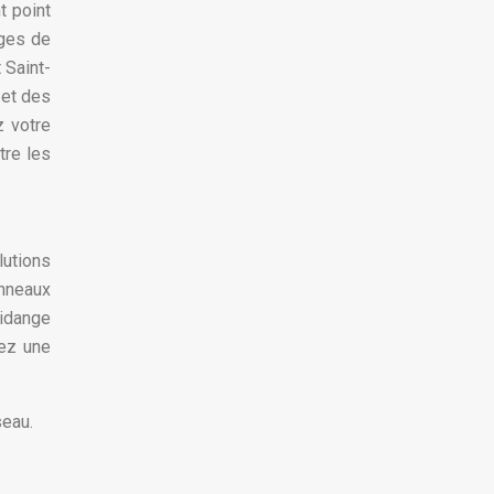
t point
ages de
 Saint-
 et des
z votre
tre les
lutions
nneaux
idange
yez une
seau.