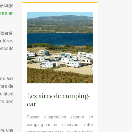
aysage
ures en
iberté,
ritères
onseils
les aux
utes de
ilitant
Les aires de camping-
tes des
car
Passer d’agréables séjours en
camping-car en réservant votre
ure une