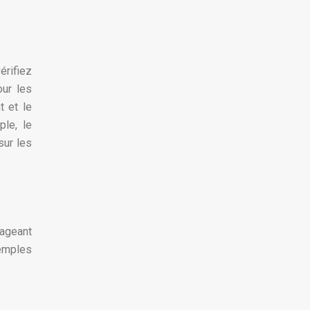
érifiez
our les
t et le
le, le
sur les
tageant
xemples