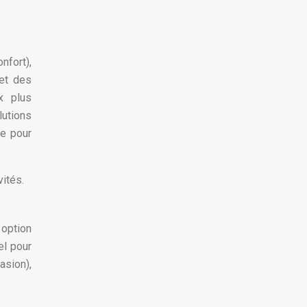
nfort),
 et des
x plus
lutions
le pour
vités.
 option
el pour
asion),