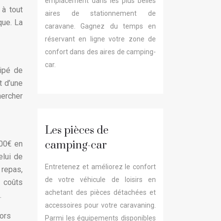
emplacement dans les plus belles
 à tout
aires de stationnement de
que. La
caravane. Gagnez du temps en
réservant en ligne votre zone de
confort dans des aires de camping-
car.
uipé de
t d’une
hercher
Les pièces de
camping-car
000€ en
elui de
Entretenez et améliorez le confort
 repas,
de votre véhicule de loisirs en
 coûts
achetant des pièces détachées et
.
accessoires pour votre caravaning.
hors
Parmi les équipements disponibles