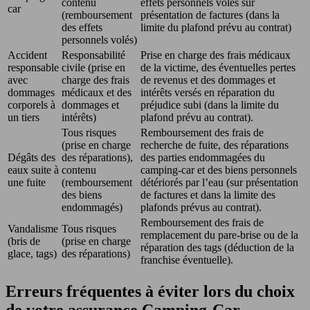
contenu
effets personnels volés sur
car
(remboursement
présentation de factures (dans la
des effets
limite du plafond prévu au contrat)
personnels volés)
Accident
Responsabilité
Prise en charge des frais médicaux
responsable
civile (prise en
de la victime, des éventuelles pertes
avec
charge des frais
de revenus et des dommages et
dommages
médicaux et des
intérêts versés en réparation du
corporels à
dommages et
préjudice subi (dans la limite du
un tiers
intérêts)
plafond prévu au contrat).
Tous risques
Remboursement des frais de
(prise en charge
recherche de fuite, des réparations
Dégâts des
des réparations),
des parties endommagées du
eaux suite à
contenu
camping-car et des biens personnels
une fuite
(remboursement
détériorés par l’eau (sur présentation
des biens
de factures et dans la limite des
endommagés)
plafonds prévus au contrat).
Remboursement des frais de
Vandalisme
Tous risques
remplacement du pare-brise ou de la
(bris de
(prise en charge
réparation des tags (déduction de la
glace, tags)
des réparations)
franchise éventuelle).
Erreurs fréquentes à éviter lors du choix