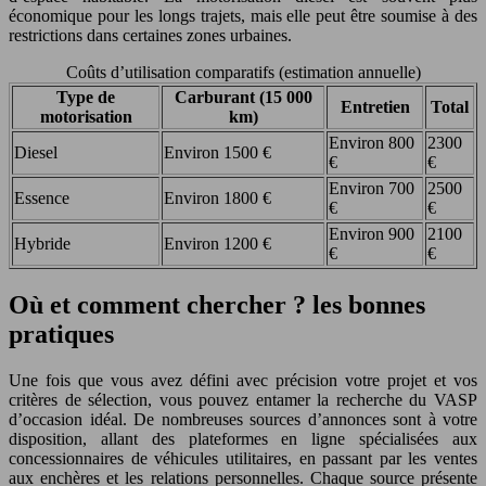
économique pour les longs trajets, mais elle peut être soumise à des
restrictions dans certaines zones urbaines.
Coûts d’utilisation comparatifs (estimation annuelle)
Type de
Carburant (15 000
Entretien
Total
motorisation
km)
Environ 800
2300
Diesel
Environ 1500 €
€
€
Environ 700
2500
Essence
Environ 1800 €
€
€
Environ 900
2100
Hybride
Environ 1200 €
€
€
Où et comment chercher ? les bonnes
pratiques
Une fois que vous avez défini avec précision votre projet et vos
critères de sélection, vous pouvez entamer la recherche du VASP
d’occasion idéal. De nombreuses sources d’annonces sont à votre
disposition, allant des plateformes en ligne spécialisées aux
concessionnaires de véhicules utilitaires, en passant par les ventes
aux enchères et les relations personnelles. Chaque source présente