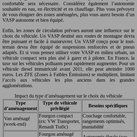
confortable sera nécessaire. Considérez également l’autonomie
souhaitée en eau, en électricité et en chauffage. Plus vous prévoyez
de vous éloigner des zones aménagées, plus vous aurez besoin d’un
VASP autonome et bien équipé.
Enfin, les zones de circulation prévues auront une influence sur le
choix du véhicule. Un VASP destiné aux routes de montagne devra
être puissant et facile à manœuvrer. Un VASP conçu pour le tout-
terrain devra être équipé de suspensions renforcées et de pneus
adaptés. Et si vous pensez utiliser votre VASP en milieu urbain, un
véhicule compact sera plus aisé à garer et à piloter. En France, la
taxe sur les véhicules polluants peut rapidement augmenter. Pour un
véhicule diesel immatriculé avant 2011, elle peut atteindre 1000
euros. Les ZFE (Zones à Faibles Émissions) se multiplient, limitant
l’accès aux véhicules les plus anciens dans les grandes
agglomérations.
Impact du type d’aménagement sur le choix du véhicule
Type
Type de véhicule
Besoins spécifiques
d’aménagement
privilégié
Fourgon compact
Couchage confortable,
Van aménagé
(ex: VW Transporter,
rangements optimisés,
(week-end)
Renault Trafic)
maniabilité
Fourgon aménagé
Autonomie élevée (eau,